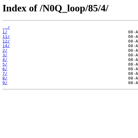
Index of /N0Q_loop/85/4/
../
1/
11/
12/
14/
2/
3/
4/
5/
6/
7/
8/
9/