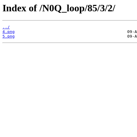
Index of /N0Q_loop/85/3/2/
../
4.png
5.png