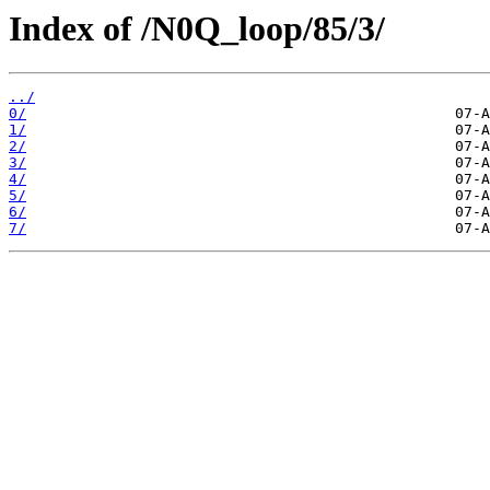
Index of /N0Q_loop/85/3/
../
0/
1/
2/
3/
4/
5/
6/
7/